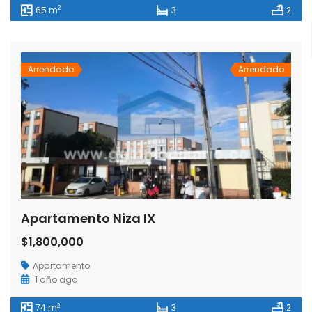
2
65 m
3
2
Arrendado
Arrendado
Apartamento Niza IX
$1,800,000
Apartamento
1 año ago
2
74 m
3
2