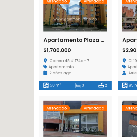
Arrendado
Arrendado
Arren
Apartamento Plaza Baviera II
Apar
$1,700,000
$2,90
Carrera 48 # 174b - 7
Cl 19A
Apartamento
Apar
2 años ago
Arri
2
50 m
3
2
85 
Arrendado
Arrendado
Arren