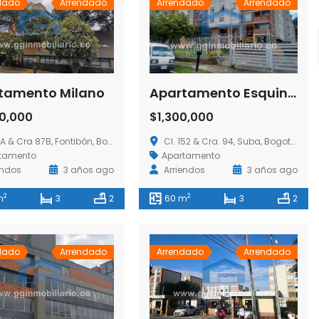
dado
Arrendado
Arrendado
Arrendado
tamento Milano
Apartamento Esquina del Pinar
0,000
$1,300,000
 & Cra 87B, Fontibón, Bogotá, Colombia
Cl. 152 & Cra. 94, Suba, Bogotá, Colombia
tamento
Apartamento
endos
3 años ago
Arriendos
3 años ago
2
2
m
3
2
60 m
3
2
dado
Arrendado
Arrendado
Arrendado