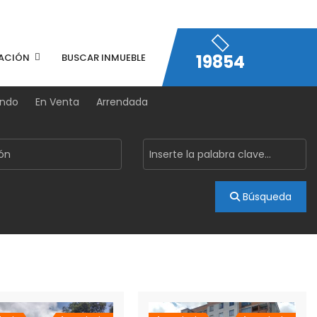
19854
ACIÓN
BUSCAR INMUEBLE
endo
En Venta
Arrendada
Búsqueda