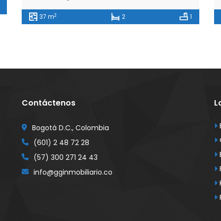
2
37 m
2
1
Contáctenos
L
Bogotá D.C., Colombia
(601) 2 48 72 28
(57) 300 271 24 43
info@gginmobiliario.co