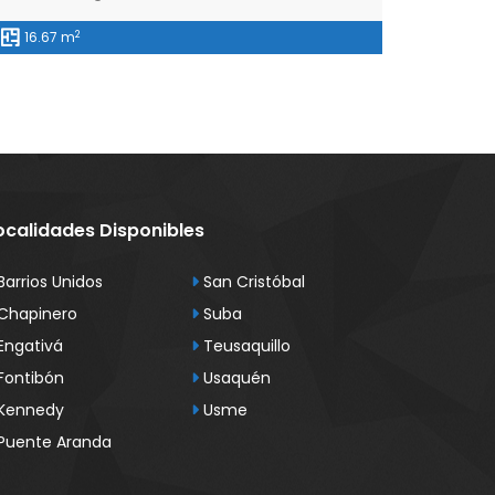
2
16.67 m
ocalidades Disponibles
Barrios Unidos
San Cristóbal
Chapinero
Suba
Engativá
Teusaquillo
Fontibón
Usaquén
Kennedy
Usme
Puente Aranda