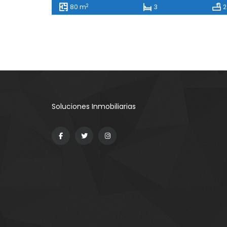
2
80 m
3
2
Soluciones Inmobiliarias