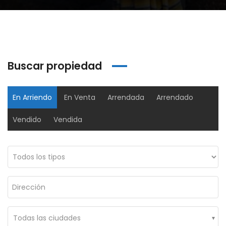
Buscar propiedad
En Arriendo
En Venta
Arrendada
Arrendado
Vendido
Vendida
Oficina Edificio Grupo 7 Torre3 – Arriendo
Oficina Edificio Colfecar – Arriendo
00,000
$2,500,000
$150,
106 #56-62, Suba, Bogotá, Colombia
Ac. 24 #95a-80, Bogotá, Colombia
Cl. 1
Todas las ciudades