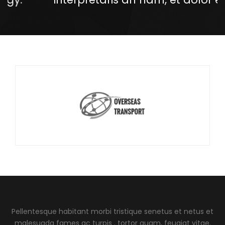
Pellentesque habitant morbi tristique senetus et netus et
malesuada fames ac turpis . tortor quam, feugiat vitae.