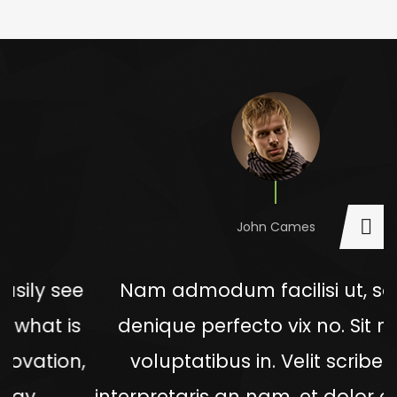
John Cames
ee
Nam admodum facilisi ut, solum
s
denique perfecto vix no. Sit modo
n,
voluptatibus in. Velit scribentur
interpretaris an nam, et dolor eligendi.