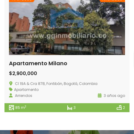
Apartamento Milano
$2,900,000
Cl 19A & Cra 87B, Fontibón, Bogotá, Colombia
Apartamento
Arriendos
3 años ago
2
85 m
3
2