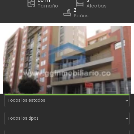
80 m
3
Tamaño
Alcobas
2
Baños