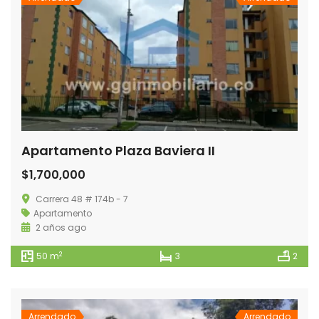
Apartamento Plaza Baviera II
$1,700,000
Carrera 48 # 174b - 7
Apartamento
2 años ago
2
50 m
3
2
Arrendado
Arrendado