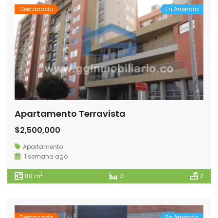
Destacado
En Arriendo
Apartamento Terravista
$2,500,000
Apartamento
1 semana ago
2
80 m
3
2
Destacado
En Arriendo