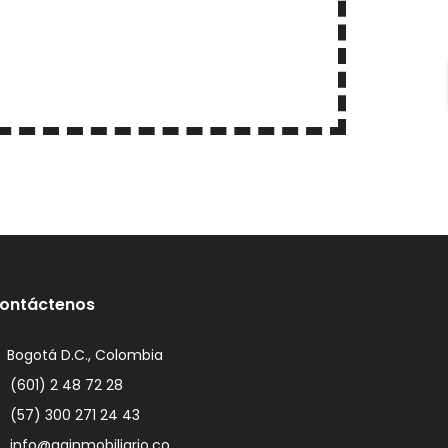
ontáctenos
Bogotá D.C., Colombia
(601) 2 48 72 28
(57) 300 271 24 43
info@gginmobiliario.co