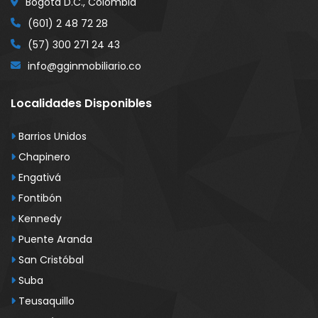
Bogotá D.C., Colombia
(601) 2 48 72 28
(57) 300 271 24 43
info@gginmobiliario.co
Localidades Disponibles
Barrios Unidos
Chapinero
Engativá
Fontibón
Kennedy
Puente Aranda
San Cristóbal
Suba
Teusaquillo