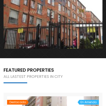
Calle 144 con 136A Bogotá
FEATURED PROPERTIES
ALL LASTEST PROPERTIES IN CITY
Destacado
En Arriendo