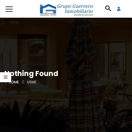
Nothing Found
HOME
USME