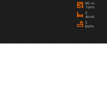
2
80 m
Tamaño
3
Alcobas
2
Baños