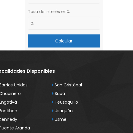
Tasa de interés en%
Calcular
ocalidades Disponibles
Barrios Unidos
San Cristóbal
Chapinero
Suba
Engativá
Teusaquillo
Fontibón
Usaquén
Kennedy
Usme
Puente Aranda