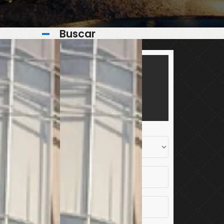
Buscar
En Venta
Arrendada
Arrendado
Vendido
Vendida
En Arriendo