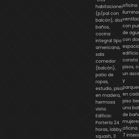
oficina
habitaciones
ilumina
(p/pal con
ventila
balcón), dos
con pu
baños,
de agu
cocina
con do
integral tipo
espacios
americana,
edificio
sala
consta
comedor
pisos, 
(balcón),
un asc
patio de
y
ropas,
parque
estudio, piso
en cad
en madera,
piso ti
hermosa
una bat
vista.
de bañ
Edificio:
mujeres
Portería 24
oficina
horas, lobby,
7 interi
squash, 3
$2,500,000