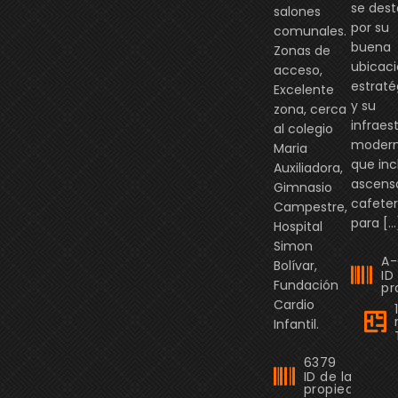
se des
salones
Ac. 24 #95a-80, Bogotá, 
por su
comunales.
buena
Zonas de
ubicac
acceso,
estraté
Excelente
y su
zona, cerca
infraes
al colegio
moder
Maria
que inc
Auxiliadora,
ascenso
Gimnasio
cafeter
Campestre,
para […
Hospital
Simon
A
Bolívar,
ID
Fundación
pr
Cardio
Infantil.
6379
ID de la
propiedad