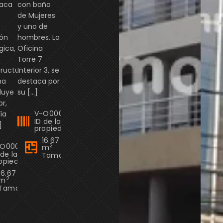
taca
con baño
Colombia
Cl. 106 #56-62, Suba, Bogotá, Colombia
Ac. 24 #95a-80, Bog
de Mujeres
y uno de
ión
hombres. La
gica,
Oficina
Torre 7
tructura
Interior 3, se
na
destaca por
luye
su […]
r,
V-O0004
ía
ID de la
]
propiedad
16.67
-O0007
2
m
 de la
Tamaño
opiedad
16.67
2
m
Oficina Edificio Grupo 7 Torre3
Tamaño
$150,000,000
$1,700,000
Cl. 106 #56-62, Suba, Bogotá, Colombia
Cl. 23 #72d-27, Bog