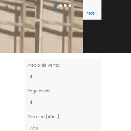
Más ...
Calculador de
Crédito
Precio de venta
Pago inicial
Término [Años]