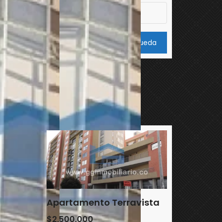
Búsqueda
Propiedades
Recientes
 Colfecar
Apartamento Terravista
$2,500,000
$1,100,000