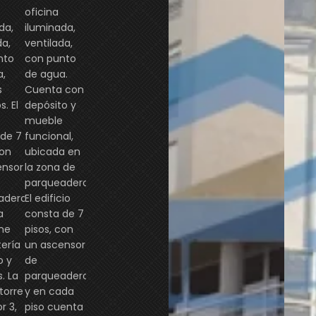
oficina
da,
iluminada,
da,
ventilada,
nto
con punto
a,
de agua.
s
Cuenta con
. El
depósito y
mueble
 de 7
funcional,
con
ubicada en
ensor
la zona de
parqueaderos
aderos,
El edificio
a
consta de 7
ene
pisos, con
ería
un ascensor
o y
de
. La
parqueaderos,
Oficina Edificio Colfecar – Arriendo
Oficina Edificio Grupo 7 Torre3
Oficina Edificio
 torre
y en cada
or 3,
piso cuenta
$150,000,000
$232,500,000