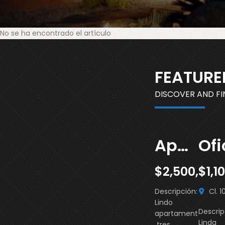
No se ha encontrado el artículo
FEATURE
DISCOVER AND F
Apartamento Terravista
$2,500,000
$1,1
Descripción:
Cl. 106 #56-62, Suba, Bog
Lindo
Descrip
apartamento,
Linda
tres