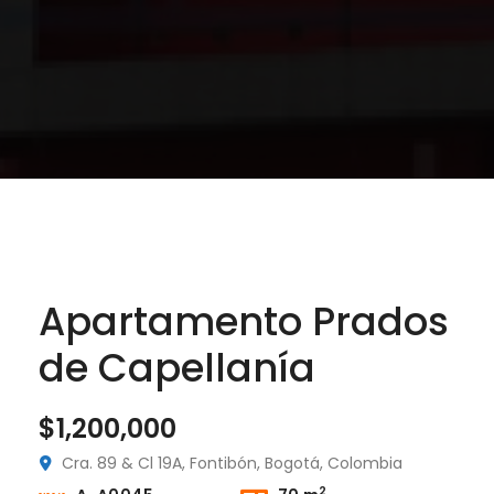
Apartamento Prados
de Capellanía
Oficina Edificio Grupo 7 Torre3 – Arriendo
Oficina Edificio Colfecar – Arriendo
$1,200,000
00,000
$2,500,000
$150,
Cra. 89 & Cl 19A, Fontibón, Bogotá, Colombia
106 #56-62, Suba, Bogotá, Colombia
Ac. 24 #95a-80, Bogotá, Colombia
Cl. 1
2