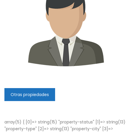
Otras propiedades
array(5) { [0]=> string(15) "property-status" [1]=> string(13)
"property-type" [2]=> string(13) "property-city" [3]=>