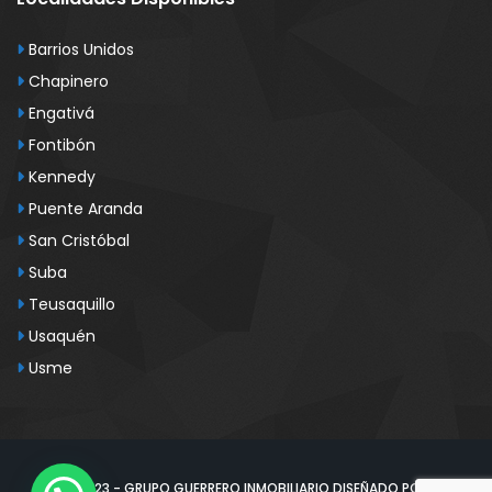
Barrios Unidos
Chapinero
Engativá
Fontibón
Kennedy
Puente Aranda
San Cristóbal
Suba
Teusaquillo
Usaquén
Usme
© 2023 - GRUPO GUERRERO INMOBILIARIO DISEÑADO POR