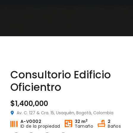
Consultorio Edificio
Oficientro
$1,400,000
Oficina Edificio Grupo 7 Torre3 – Arriendo
Oficina Edificio Colfecar – Arriendo
Av. C. 127 & Cra. 15, Usaquén, Bogotá, Colombia
00,000
$2,500,000
$150,
2
A-V0002
32 m
2
ID de la propiedad
Tamaño
Baños
106 #56-62, Suba, Bogotá, Colombia
Ac. 24 #95a-80, Bogotá, Colombia
Cl. 1