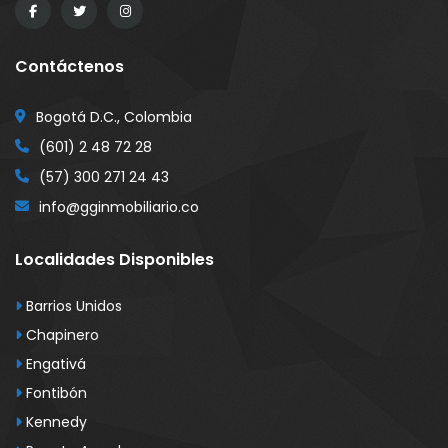
Contáctenos
Bogotá D.C., Colombia
(601) 2 48 72 28
(57) 300 271 24 43
info@gginmobiliario.co
Localidades Disponibles
Barrios Unidos
Oficina Edificio Grupo 7 Torre3 – Arriendo
Oficina Edificio Grupo 7 Torre3
Chapinero
00,000
$150,000,000
$1,70
Engativá
106 #56-62, Suba, Bogotá, Colombia
Cl. 106 #56-62, Suba, Bogotá, Colombia
Cl. 
Fontibón
Kennedy