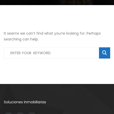
It seems we can’t find what you’re looking for. Perhaps
searching can help.
Oficina Edificio Grupo 7 Torre3 – Arriendo
Oficina Edificio Colfecar – Arriendo
Soluciones Inmobiliarias
00,000
$2,500,000
$150,
106 #56-62, Suba, Bogotá, Colombia
Ac. 24 #95a-80, Bogotá, Colombia
Cl. 1