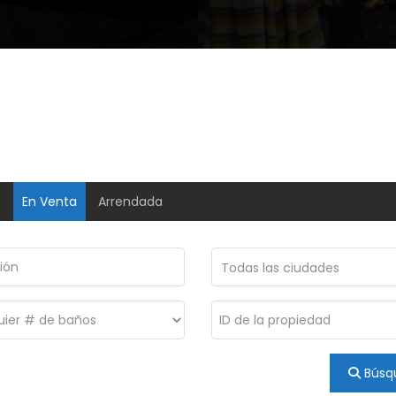
o
En Venta
Arrendada
Todas las ciudades
Búsq