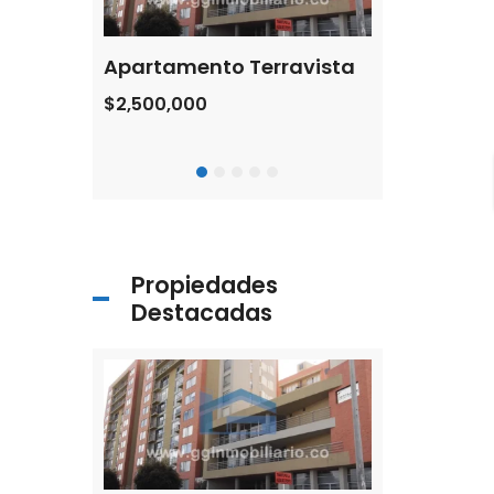
 Colfecar
Apartamento Terravista
$2,500,000
$1,100,000
otá, Colombia
Cl. 106 #56-62, 
Propiedades
Destacadas