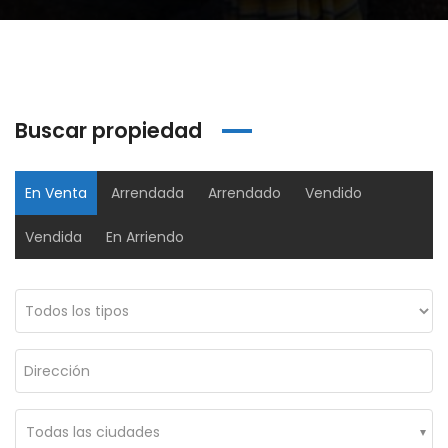
Buscar propiedad
En Venta
Arrendada
Arrendado
Vendido
Vendida
En Arriendo
Oficina Edificio Grupo 7 Torre3 – Arriendo
Oficina Edificio Colfecar – Arriendo
00,000
$2,500,000
$150,
106 #56-62, Suba, Bogotá, Colombia
Ac. 24 #95a-80, Bogotá, Colombia
Cl. 1
Todas las ciudades