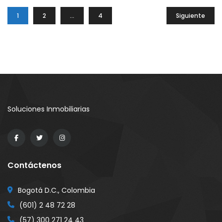
1
2
…
4
Siguiente
Soluciones Inmobiliarias
Contáctenos
Bogotá D.C., Colombia
(601) 2 48 72 28
(57) 300 271 24 43