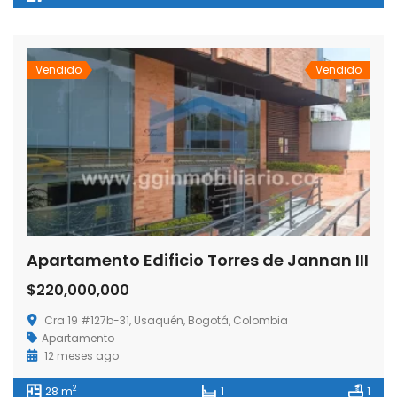
Vendido
Vendido
Apartamento Edificio Torres de Jannan III
$220,000,000
Cra 19 #127b-31, Usaquén, Bogotá, Colombia
Apartamento
12 meses ago
2
28 m
1
1