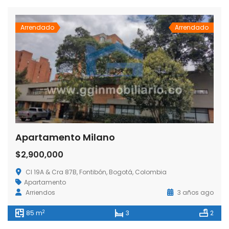
Arrendado
Arrendado
Apartamento Milano
$2,900,000
Cl 19A & Cra 87B, Fontibón, Bogotá, Colombia
Apartamento
Arriendos
3 años ago
2
85 m
3
2