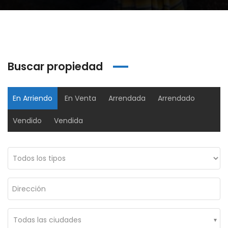
Buscar propiedad
En Arriendo
En Venta
Arrendada
Arrendado
Vendido
Vendida
Oficina Edificio Grupo 7 Torre3 – Arriendo
Oficina Edificio Colfecar – Arriendo
00,000
$2,500,000
$150,
106 #56-62, Suba, Bogotá, Colombia
Ac. 24 #95a-80, Bogotá, Colombia
Cl. 1
Todas las ciudades