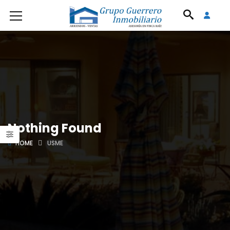
Nothing Found
HOME
USME