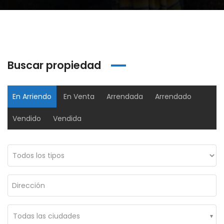
Buscar propiedad
En Arriendo
En Venta
Arrendada
Arrendado
Vendido
Vendida
Oficina Edificio Grupo 7 Torre3 – Arriendo
Oficina Edificio Colfecar – Arriendo
00,000
$2,500,000
$150,
106 #56-62, Suba, Bogotá, Colombia
Ac. 24 #95a-80, Bogotá, Colombia
Cl. 1
Todas las ciudades