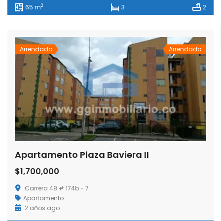
2
65 m
3
2
Arrendado
Arrendado
Apartamento Plaza Baviera II
$1,700,000
Carrera 48 # 174b - 7
Apartamento
2 años ago